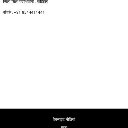
जिला शिक्षा पदाधिकारी , कटिहार
संपर्क : +91 8544411441
वेबसाइट नीतियां
मदद