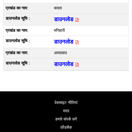
कदवा
डाउनलोड
मनिहारी
डाउनलोड
अमदाबाद
डाउनलोड
वेबसाइट नीतियां
मदद
हमसे संपर्क करें
फ़ीडबैक