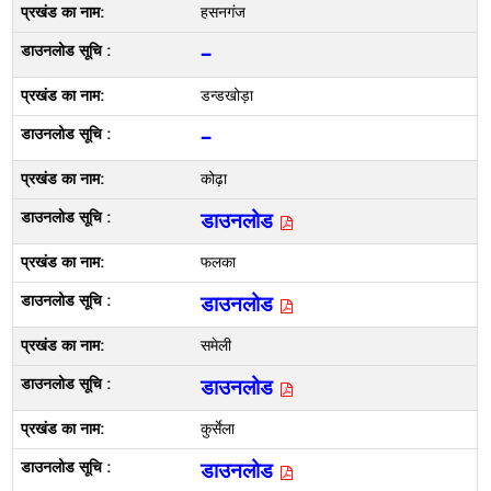
हसनगंज
–
डन्डखोड़ा
–
कोढ़ा
डाउनलोड
फलका
डाउनलोड
समेली
डाउनलोड
कुर्सेला
डाउनलोड